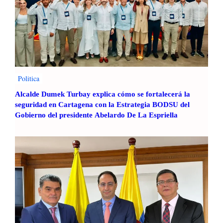
t
o
a
a
a
l
A
E
n
q
t
u
i
i
Politica
o
p
q
o
Alcalde Dumek Turbay explica cómo se fortalecerá la
u
d
seguridad en Cartagena con la Estrategia BODSU del
i
e
Gobierno del presidente Abelardo De La Espriella
a
C
i
c
l
i
s
m
o
C