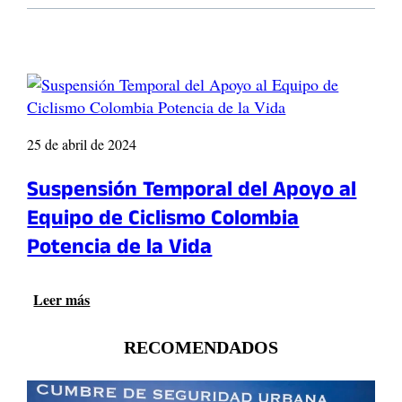
E
q
u
i
p
o
d
e
25 de abril de 2024
c
i
Suspensión Temporal del Apoyo al
c
Equipo de Ciclismo Colombia
l
i
Potencia de la Vida
s
m
o
Leer más
:
M
S
i
u
RECOMENDADOS
n
s
d
p
e
e