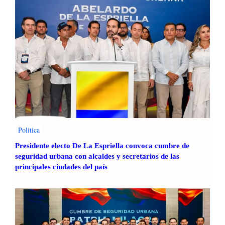
p
n
o
s
r
i
t
ó
e
n
l
T
i
e
s
m
t
p
o
o
p
r
a
a
Politica
r
l
Presidente electo De La Espriella convoca cumbre de
a
d
seguridad urbana con alcaldes y secretarios de las
l
e
principales ciudades del país
a
l
V
A
u
p
e
o
l
y