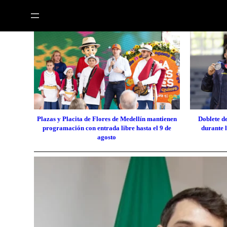
Plazas y Placita de Flores de Medellín mantienen
Doblete d
programación con entrada libre hasta el 9 de
durante 
agosto