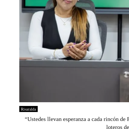
Risaralda
“Ustedes llevan esperanza a cada rincón de 
loteros d