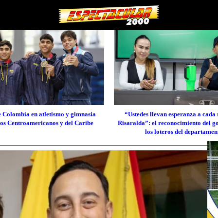
e Colombia en atletismo y gimnasia
“Ustedes llevan esperanza a cada 
los Centroamericanos y del Caribe
Risaralda”: el reconocimiento del 
los loteros del departamen