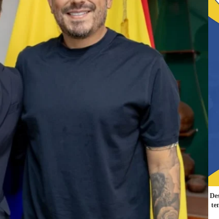
Des
te