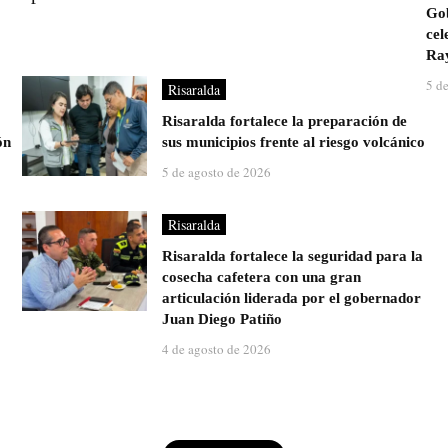
Gob
cel
Ray
5 d
Risaralda
Risaralda fortalece la preparación de
ón
sus municipios frente al riesgo volcánico
5 de agosto de 2026
Risaralda
Risaralda fortalece la seguridad para la
cosecha cafetera con una gran
articulación liderada por el gobernador
Juan Diego Patiño
4 de agosto de 2026