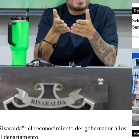
Ri
Seb
San
5 d
Risaralda”: el reconocimiento del gobernador a los
Ri
el departamento