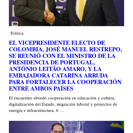
Politica
EL VICEPRESIDENTE ELECTO DE
COLOMBIA, JOSÉ MANUEL RESTREPO,
SE REUNIÓ CON EL MINISTRO DE LA
PRESIDENCIA DE PORTUGAL,
ANTÓNIO LEITÃO AMARO, Y LA
EMBAJADORA CATARINA ARRUDA
PARA FORTALECER LA COOPERACIÓN
ENTRE AMBOS PAÍSES
El encuentro abordó cooperación en educación y cultura,
digitalización del Estado, migración laboral y proyectos de
energía e infraestructura. 6 …