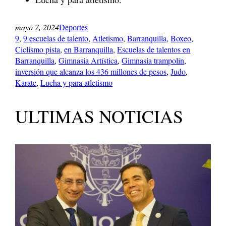
mayo 7, 2024
Deportes
9
, 
9 escuelas de talento
, 
Atletismo
, 
Barranquilla
, 
Boxeo
, 
Ciclismo pista
, 
en Barranquilla
, 
Escuelas de talentos en
Barranquilla
, 
Gimnasia Artística
, 
Gimnasia trampolín
, 
inversión que alcanza los 436 millones de pesos
, 
Judo
, 
Karate
, 
Lucha y para atletismo
ULTIMAS NOTICIAS