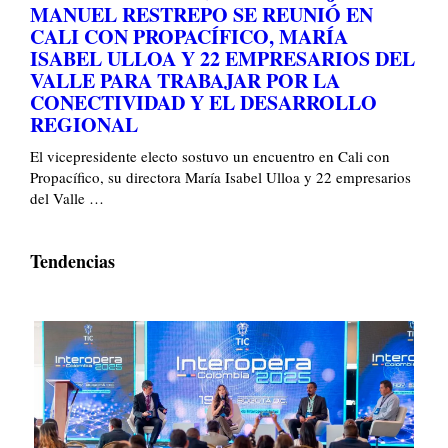
MANUEL RESTREPO SE REUNIÓ EN
CALI CON PROPACÍFICO, MARÍA
ISABEL ULLOA Y 22 EMPRESARIOS DEL
VALLE PARA TRABAJAR POR LA
CONECTIVIDAD Y EL DESARROLLO
REGIONAL
El vicepresidente electo sostuvo un encuentro en Cali con
Propacífico, su directora María Isabel Ulloa y 22 empresarios
del Valle …
Tendencias