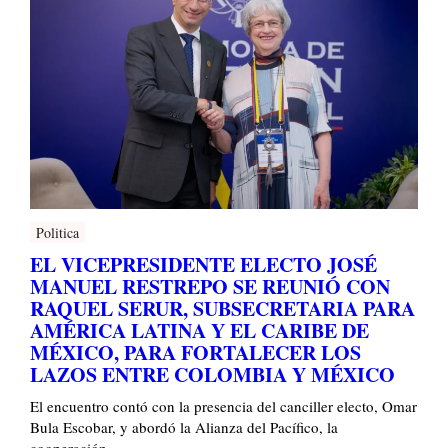
Politica
EL VICEPRESIDENTE ELECTO JOSÉ
MANUEL RESTREPO SE REUNIÓ CON
RAQUEL SERUR, SUBSECRETARIA PARA
AMÉRICA LATINA Y EL CARIBE DE
MÉXICO, PARA FORTALECER LOS
LAZOS ENTRE COLOMBIA Y MÉXICO
El encuentro contó con la presencia del canciller electo, Omar
Bula Escobar, y abordó la Alianza del Pacífico, la
cooperación …