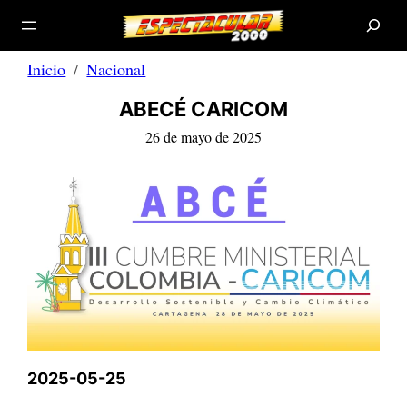
B
Saltar
u
s
al
c
a
contenido
r
Inicio
Nacional
ABECÉ CARICOM
26 de mayo de 2025
2025-05-25