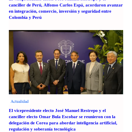
canciller de Perú, Alfonso Carlos Espá, acordaron avanzar
en integración, comercio, inversión y seguridad entre
Colombia y Perú
Actualidad
El vicepresidente electo José Manuel Restrepo y el
canciller electo Omar Bula Escobar se reunieron con la
delegación de Corea para abordar inteligencia artificial,
regulación y soberanía tecnológica