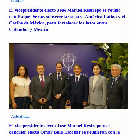
Politica
El vicepresidente electo José Manuel Restrepo se reunió
con Raquel Serur, subsecretaria para América Latina y el
Caribe de México, para fortalecer los lazos entre
Colombia y México
Actualidad
El vicepresidente electo José Manuel Restrepo y el
canciller electo Omar Bula Escobar se reunieron con la