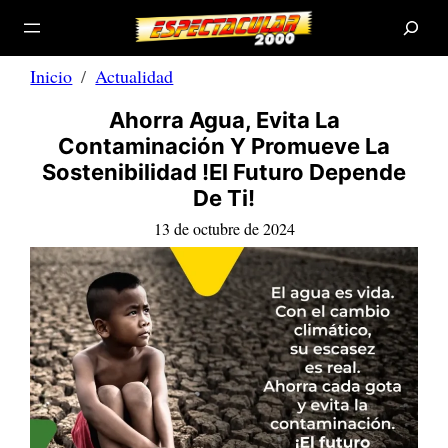
B
Saltar
u
s
al
c
a
contenido
r
Inicio
Actualidad
Ahorra Agua, Evita La
Contaminación Y Promueve La
Sostenibilidad !El Futuro Depende
De Ti!
13 de octubre de 2024