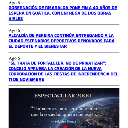
Ago 6
GOBERNACIÓN DE RISARALDA PONE FIN A 40 AÑOS DE
ESPERA EN GUÁTICA, CON ENTREGA DE DOS OBRAS
VIALES
Ago 6
ALCALDÍA DE PEREIRA CONTINÚA ENTREGANDO A LA
CIUDAD ESCENARIOS DEPORTIVOS RENOVADOS PARA
EL DEPORTE Y EL BIENESTAR
Ago 6
“SE TRATA DE FORTALECER, NO DE PRIVATIZAR”:
CONCEJO APRUEBA LA CREACIÓN DE LA NUEVA
CORPORACIÓN DE LAS FIESTAS DE INDEPENDENCIA DEL
11 DE NOVIEMBRE