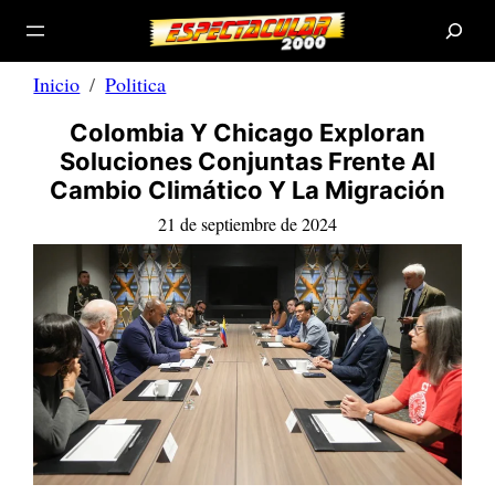
B
Saltar
u
s
al
c
a
contenido
r
Inicio
Politica
Colombia Y Chicago Exploran
Soluciones Conjuntas Frente Al
Cambio Climático Y La Migración
21 de septiembre de 2024