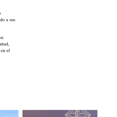
o
do a sus
su
ntud,
 en el