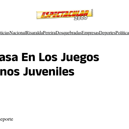
ticias
Nacional
Risaralda
Pereira
Dosquebradas
Empresas
Deportes
Política
asa En Los Juegos
anos Juveniles
eporte