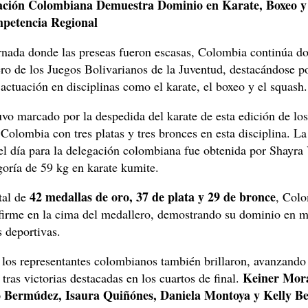
ación Colombiana Demuestra Dominio en Karate, Boxeo y
mpetencia Regional
rnada donde las preseas fueron escasas, Colombia continúa 
ro de los Juegos Bolivarianos de la Juventud, destacándose p
actuación en disciplinas como el karate, el boxeo y el squash.
uvo marcado por la despedida del karate de esta edición de los
Colombia con tres platas y tres bronces en esta disciplina. La
l día para la delegación colombiana fue obtenida por Shayra 
goría de 59 kg en karate kumite.
42 medallas de oro, 37 de plata y 29 de bronce
tal de
, Colo
firme en la cima del medallero, demostrando su dominio en m
s deportivas.
 los representantes colombianos también brillaron, avanzando 
Keiner Mora
 tras victorias destacadas en los cuartos de final.
 Bermúdez, Isaura Quiñónes, Daniela Montoya y Kelly Be