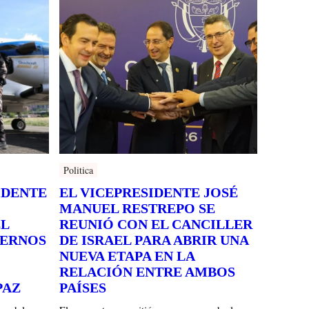
Politica
IDENTE
EL VICEPRESIDENTE JOSÉ
MANUEL RESTREPO SE
EL
REUNIÓ CON EL CANCILLER
TERNOS
DE ISRAEL PARA ABRIR UNA
NUEVA ETAPA EN LA
RELACIÓN ENTRE AMBOS
PAZ
PAÍSES