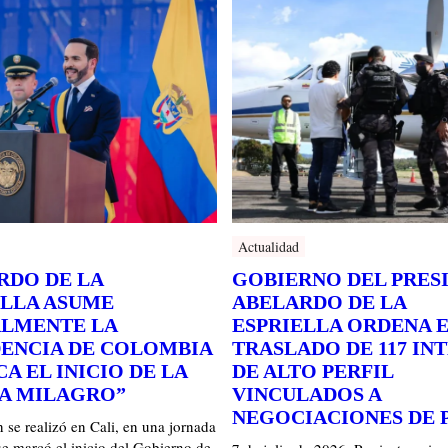
Actualidad
RDO DE LA
GOBIERNO DEL PRES
ELLA ASUME
ABELARDO DE LA
ALMENTE LA
ESPRIELLA ORDENA 
DENCIA DE COLOMBIA
TRASLADO DE 117 IN
A EL INICIO DE LA
DE ALTO PERFIL
IA MILAGRO”
VINCULADOS A
NEGOCIACIONES DE 
 se realizó en Cali, en una jornada
ue marcó el inicio del Gobierno de