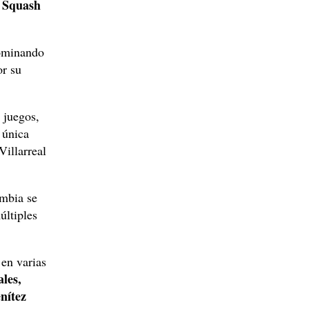
 Squash
dominando
or su
 juegos,
 única
Villarreal
mbia se
últiples
en varias
les,
nítez