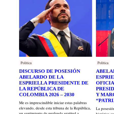
Politica
Politica
DISCURSO DE POSESIÓN
ABELA
ABELARDO DE LA
ESPRI
ESPRIELLA PRESIDENTE DE
OFICI
LA REPÚBLICA DE
PRESI
COLOMBIA 2026 – 2030
Y MARC
“PATR
Me es imprescindible iniciar estas palabras
elevando, desde esta tribuna de la República,
La posesión
un sentimiento de profunda gratitud a
histórica q