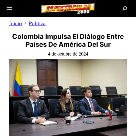
B
Saltar
u
s
al
c
a
contenido
r
Inicio
Politica
Colombia Impulsa El Diálogo Entre
Países De América Del Sur
4 de octubre de 2024