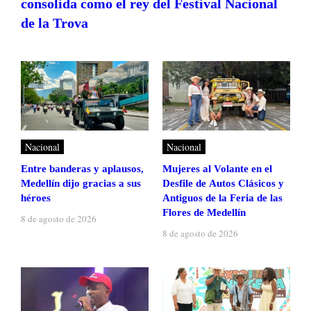
consolida como el rey del Festival Nacional
de la Trova
Nacional
Nacional
Entre banderas y aplausos,
Mujeres al Volante en el
Medellín dijo gracias a sus
Desfile de Autos Clásicos y
héroes
Antiguos de la Feria de las
Flores de Medellín
8 de agosto de 2026
8 de agosto de 2026