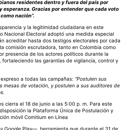
ianos residentes dentro y fuera del país por
 y esperanza. Gracias por entender que cada voto
 como nación”.
nsparencia y la legitimidad ciudadana en este
jo Nacional Electoral adoptó una medida especial
n acreditar hasta dos testigos electorales por cada
ada comisión escrutadora, tanto en Colombia como
or presencia de los actores políticos durante la
 fortaleciendo las garantías de vigilancia, control y
o expreso a todas las campañas:
“Postulen sus
as mesas de votación, y postulen a sus auditores de
s.
s cierra el 18 de junio a las 5:00 p. m. Para este
 disposición la Plataforma Única de Postulación y
ación móvil Comitium en Línea
 y Google Play—, herramienta que durante el 31 de