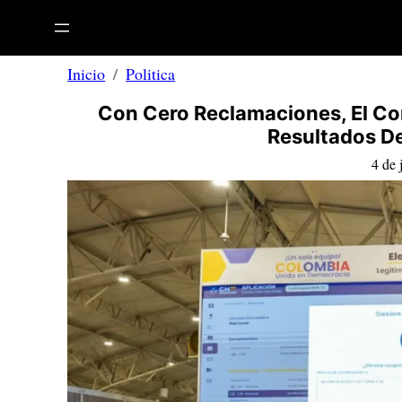
Saltar
al
contenido
Inicio
Politica
Con Cero Reclamaciones, El Con
Resultados De
4 de 