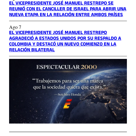
EL VICEPRESIDENTE JOSÉ MANUEL RESTREPO SE
REUNIÓ CON EL CANCILLER DE ISRAEL PARA ABRIR UNA
NUEVA ETAPA EN LA RELACIÓN ENTRE AMBOS PAÍSES
Ago 7
EL VICEPRESIDENTE JOSÉ MANUEL RESTREPO
AGRADECIÓ A ESTADOS UNIDOS POR SU RESPALDO A
COLOMBIA Y DESTACÓ UN NUEVO COMIENZO EN LA
RELACIÓN BILATERAL