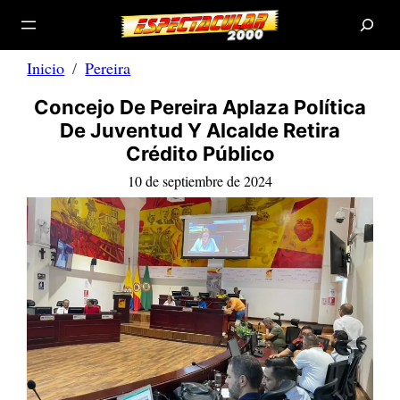
B
Saltar
u
s
al
c
a
contenido
r
Inicio
Pereira
Concejo De Pereira Aplaza Política
De Juventud Y Alcalde Retira
Crédito Público
10 de septiembre de 2024