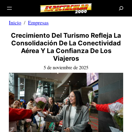
B
Saltar
u
s
al
c
a
contenido
r
Inicio
Empresas
Crecimiento Del Turismo Refleja La
Consolidación De La Conectividad
Aérea Y La Confianza De Los
Viajeros
5 de noviembre de 2025