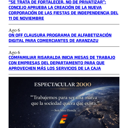
“SE TRATA DE FORTALECER, NO DE PRIVATIZAR”:
CONCEJO APRUEBA LA CREACIÓN DE LA NUEVA
CORPORACIÓN DE LAS FIESTAS DE INDEPENDENCIA DEL
11 DE NOVIEMBRE
Ago 6
ON OFF CLAUSURA PROGRAMA DE ALFABETIZACIÓN
DIGITAL PARA COMERCIANTES DE ARANZAZU
Ago 6
COMFAMILIAR RISARALDA INICIA MESAS DE TRABAJO
CON EMPRESAS DEL DEPARTAMENTO PARA QUE
APROVECHEN MÁS LOS SERVICIOS DE LA CAJA