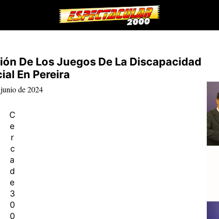
ción De Los Juegos De La Discapacidad
ial En Pereira
 junio de 2024
C
e
r
c
a
d
e
3
0
0