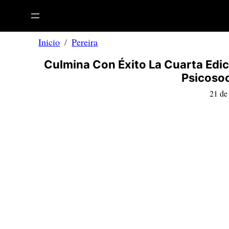
Saltar
al
contenido
Inicio
Pereira
Culmina Con Éxito La Cuarta Edi
Psicosoc
21 de