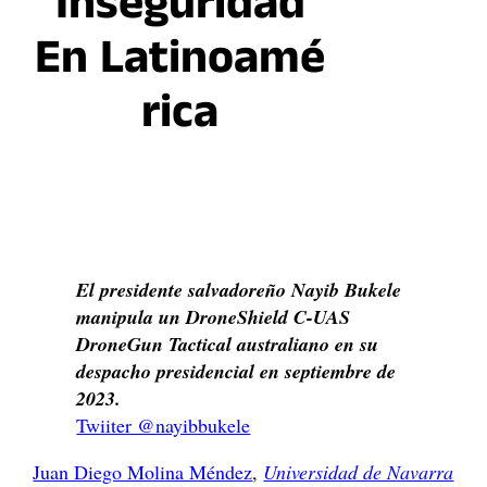
Inseguridad
En Latinoamé
Rica
El presidente salvadoreño Nayib Bukele
manipula un DroneShield C-UAS
DroneGun Tactical australiano en su
despacho presidencial en septiembre de
2023.
Twiiter @nayibbukele
Juan Diego Molina Méndez
,
Universidad de Navarra