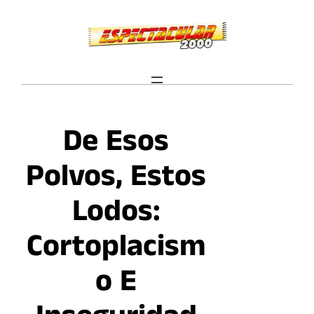
Saltar
al
contenido
De Esos
Polvos, Estos
Lodos:
Cortoplacism
O E