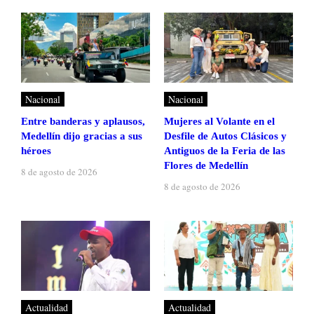
Nacional
Nacional
Entre banderas y aplausos,
Mujeres al Volante en el
Medellín dijo gracias a sus
Desfile de Autos Clásicos y
héroes
Antiguos de la Feria de las
Flores de Medellín
8 de agosto de 2026
8 de agosto de 2026
Actualidad
Actualidad