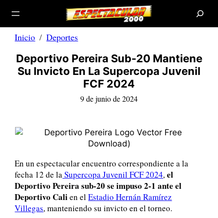
B
Saltar
u
s
al
c
a
contenido
r
Inicio
Deportes
Deportivo Pereira Sub-20 Mantiene
Su Invicto En La Supercopa Juvenil
FCF 2024
9 de junio de 2024
En un espectacular encuentro correspondiente a la
el
fecha 12 de la
Supercopa Juvenil FCF 2024
,
Deportivo Pereira sub-20 se impuso 2-1 ante el
Deportivo Cali
en el
Estadio Hernán Ramírez
Villegas
, manteniendo su invicto en el torneo.