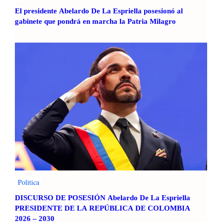
El presidente Abelardo De La Espriella posesionó al
gabinete que pondrá en marcha la Patria Milagro
Politica
DISCURSO DE POSESIÓN Abelardo De La Espriella
PRESIDENTE DE LA REPÚBLICA DE COLOMBIA
2026 – 2030