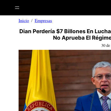
Saltar
al
contenido
Inicio
Empresas
Dian Perdería $7 Billones En Luch
No Aprueba El Régim
30 de