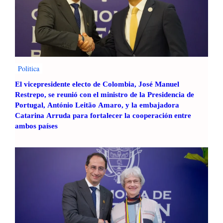
Politica
El vicepresidente electo de Colombia, José Manuel
Restrepo, se reunió con el ministro de la Presidencia de
Portugal, António Leitão Amaro, y la embajadora
Catarina Arruda para fortalecer la cooperación entre
ambos países