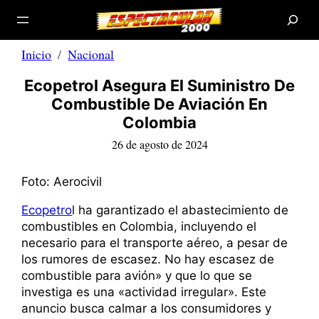
B
Saltar
u
s
al
c
a
contenido
r
Inicio
Nacional
Ecopetrol Asegura El Suministro De
Combustible De Aviación En
Colombia
26 de agosto de 2024
Foto: Aerocivil
Ecopetro
l ha garantizado el abastecimiento de
combustibles en Colombia, incluyendo el
necesario para el transporte aéreo, a pesar de
los rumores de escasez. No hay escasez de
combustible para avión» y que lo que se
investiga es una «actividad irregular». Este
anuncio busca calmar a los consumidores y