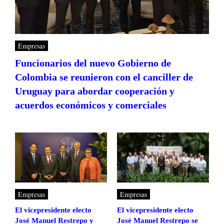
Empresas
Funcionarios del nuevo Gobierno de
Colombia se reunieron con el canciller de
Uruguay para abordar cooperación y
acuerdos económicos y comerciales
Empresas
Empresas
El vicepresidente electo
El vicepresidente electo
José Manuel Restrepo y
José Manuel Restrepo se