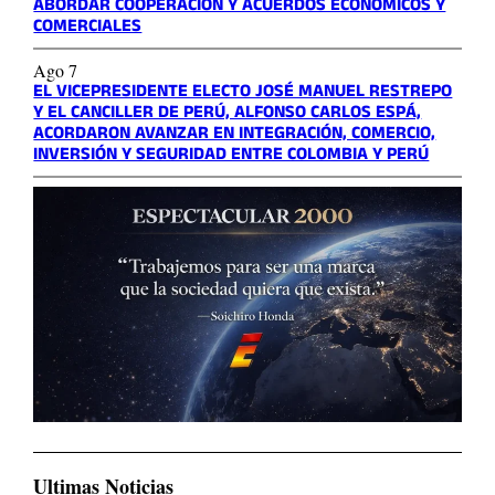
ABORDAR COOPERACIÓN Y ACUERDOS ECONÓMICOS Y
COMERCIALES
Ago 7
EL VICEPRESIDENTE ELECTO JOSÉ MANUEL RESTREPO
Y EL CANCILLER DE PERÚ, ALFONSO CARLOS ESPÁ,
ACORDARON AVANZAR EN INTEGRACIÓN, COMERCIO,
INVERSIÓN Y SEGURIDAD ENTRE COLOMBIA Y PERÚ
Ultimas Noticias