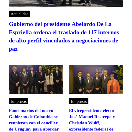
Actualidad
Gobierno del presidente Abelardo De La
Espriella ordena el traslado de 117 internos
de alto perfil vinculados a negociaciones de
paz
Empresas
Empresas
Funcionarios del nuevo
El vicepresidente electo
Gobierno de Colombia se
José Manuel Restrepo y
reunieron con el canciller
Christian Wulff,
de Uruguay para abordar
expresidente federal de