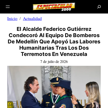
B
Saltar
u
s
al
c
a
contenido
r
Inicio
Actualidad
El Alcalde Federico Gutiérrez
Condecoró Al Equipo De Bomberos
De Medellín Que Apoyó Las Labores
Humanitarias Tras Los Dos
Terremotos En Venezuela
7 de julio de 2026