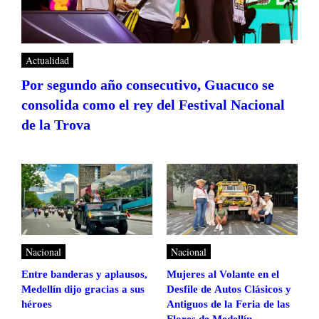
Actualidad
Por segundo año consecutivo, Guacuco se
consolida como el rey del Festival Nacional
de la Trova
Nacional
Nacional
Entre banderas y aplausos,
Mujeres al Volante en el
Medellín dijo gracias a sus
Desfile de Autos Clásicos y
héroes
Antiguos de la Feria de las