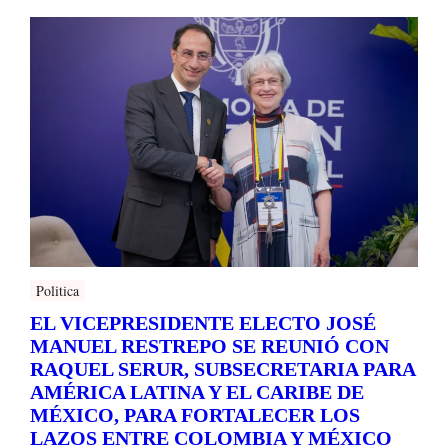
Politica
EL VICEPRESIDENTE ELECTO JOSÉ
MANUEL RESTREPO SE REUNIÓ CON
RAQUEL SERUR, SUBSECRETARIA PARA
AMÉRICA LATINA Y EL CARIBE DE
MÉXICO, PARA FORTALECER LOS
LAZOS ENTRE COLOMBIA Y MÉXICO