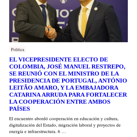
Politica
EL VICEPRESIDENTE ELECTO DE
COLOMBIA, JOSÉ MANUEL RESTREPO,
SE REUNIÓ CON EL MINISTRO DE LA
PRESIDENCIA DE PORTUGAL, ANTÓNIO
LEITÃO AMARO, Y LA EMBAJADORA
CATARINA ARRUDA PARA FORTALECER
LA COOPERACIÓN ENTRE AMBOS
PAÍSES
El encuentro abordó cooperación en educación y cultura,
digitalización del Estado, migración laboral y proyectos de
energía e infraestructura. 6 …