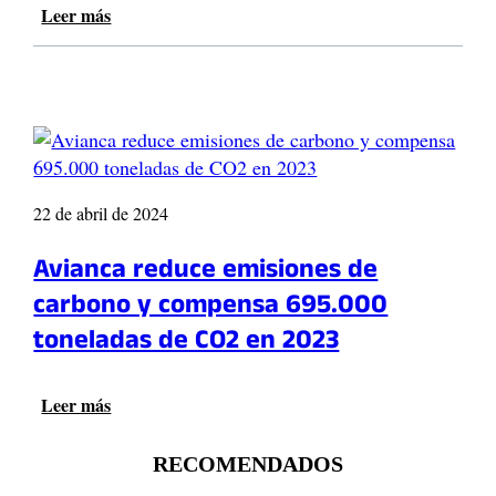
Leer más
:
A
v
i
a
n
c
a
y
22 de abril de 2024
W
C
Avianca reduce emisiones de
S
carbono y compensa 695.000
e
x
toneladas de CO2 en 2023
t
i
e
Leer más
:
n
A
d
v
RECOMENDADOS
e
i