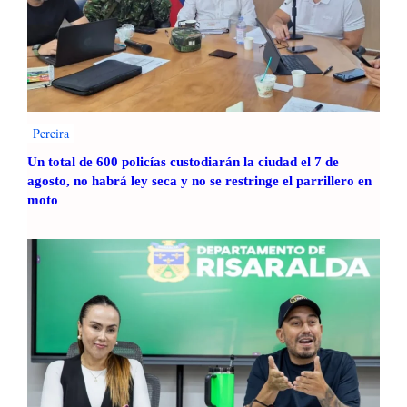
i
0
c
0
a
0
L
t
a
o
t
n
i
e
Pereira
n
l
Un total de 600 policías custodiarán la ciudad el 7 de
a
a
agosto, no habrá ley seca y no se restringe el parrillero en
d
moto
a
s
d
e
C
O
2
e
n
2