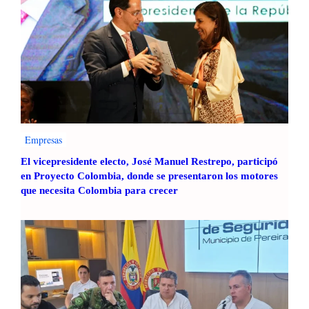
a
c
b
a
i
r
o
b
d
o
i
n
v
o
e
y
r
c
Empresas
s
o
El vicepresidente electo, José Manuel Restrepo, participó
i
m
en Proyecto Colombia, donde se presentaron los motores
d
p
que necesita Colombia para crecer
a
e
d
n
e
s
n
a
A
6
m
9
é
5
r
.