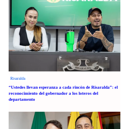
d
e
1
9
9
1
n
i
p
a
r
a
Risaralda
l
a
“Ustedes llevan esperanza a cada rincón de Risaralda”: el
reconocimiento del gobernador a los loteros del
r
departamento
e
e
l
e
c