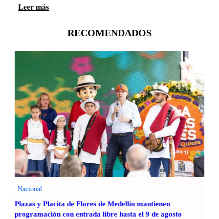
Leer más
:
C
o
RECOMENDADOS
n
s
t
i
t
u
y
e
n
t
e
n
o
e
s
Nacional
p
Plazas y Placita de Flores de Medellín mantienen
a
programación con entrada libre hasta el 9 de agosto