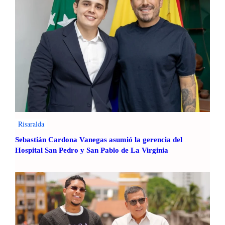
c
i
ó
n
,
s
e
ñ
a
l
a
Risaralda
p
r
Sebastián Cardona Vanegas asumió la gerencia del
e
Hospital San Pedro y San Pablo de La Virginia
s
i
d
e
n
t