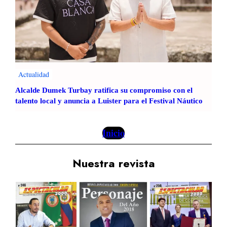
e
P
e
t
r
o
Actualidad
Alcalde Dumek Turbay ratifica su compromiso con el
talento local y anuncia a Luister para el Festival Náutico
Inicio
Nuestra revista