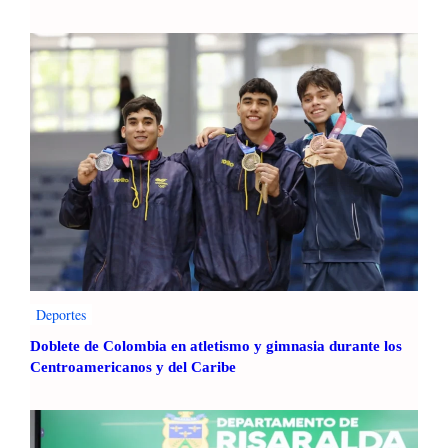
r
a
c
a
m
b
i
a
r
C
o
n
s
t
i
Deportes
t
Doblete de Colombia en atletismo y gimnasia durante los
u
Centroamericanos y del Caribe
c
i
ó
n