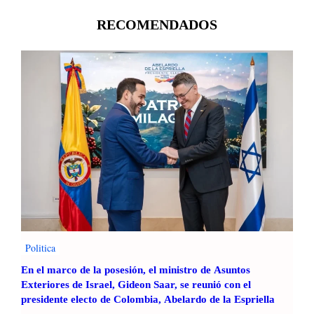
C
r
RECOMENDADOS
e
c
e
e
l
u
s
o
d
e
l
a
I
A
Politica
e
n
En el marco de la posesión, el ministro de Asuntos
l
Exteriores de Israel, Gideon Saar, se reunió con el
a
presidente electo de Colombia, Abelardo de la Espriella
g