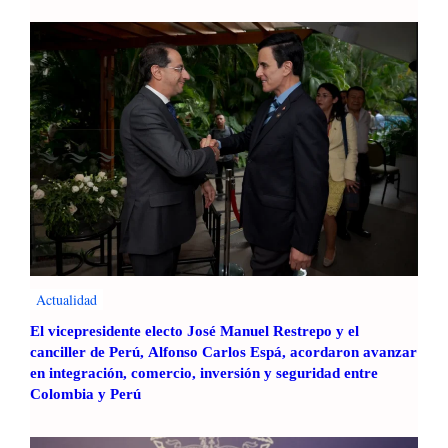
e
s
t
i
ó
n
d
e
t
a
l
e
n
Actualidad
t
o
El vicepresidente electo José Manuel Restrepo y el
e
canciller de Perú, Alfonso Carlos Espá, acordaron avanzar
n
en integración, comercio, inversión y seguridad entre
M
Colombia y Perú
é
x