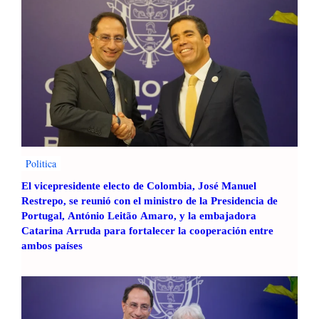
i
c
o
:
A
d
e
c
c
o
Politica
El vicepresidente electo de Colombia, José Manuel
Restrepo, se reunió con el ministro de la Presidencia de
Portugal, António Leitão Amaro, y la embajadora
Catarina Arruda para fortalecer la cooperación entre
ambos países