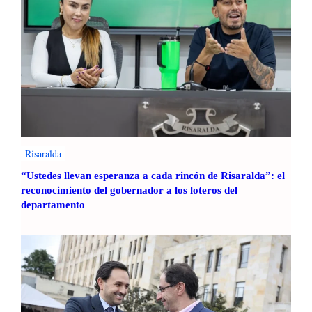
M
u
n
i
c
i
p
a
l
Risaralda
“Ustedes llevan esperanza a cada rincón de Risaralda”: el
reconocimiento del gobernador a los loteros del
departamento