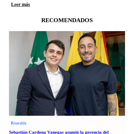
Leer más
:
A
l
RECOMENDADOS
c
a
l
d
e
R
o
b
e
r
t
o
J
i
m
é
Risaralda
n
Sebastián Cardona Vanegas asumió la gerencia del