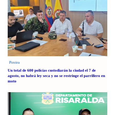
é
d
e
G
e
s
t
i
ó
n
y
Pereira
D
Un total de 600 policías custodiarán la ciudad el 7 de
e
agosto, no habrá ley seca y no se restringe el parrillero en
s
moto
e
m
p
e
ñ
o