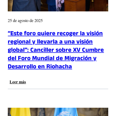
i
R
n
d
O
l
e
A
a
a
25 de agosto de 2025
V
U
c
A
n
e
“Este foro quiere recoger la visión
N
i
l
Z
ó
regional y llevarla a una visión
e
A
n
r
global”: Canciller sobre XV Cumbre
E
E
a
N
del Foro Mundial de Migración y
u
r
E
r
l
Desarrollo en Riohacha
S
o
a
Q
p
a
U
e
Leer más
:
c
E
a
“
c
M
y
E
i
A
f
s
ó
S
o
t
n
A
r
e
g
S
t
f
l