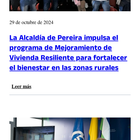
d
s
o
o
i
S
r
c
a
29 de octubre de 2024
a
l
y
a
La Alcaldía de Pereira impulsa el
r
z
programa de Mejoramiento de
e
a
c
r
Vivienda Resiliente para fortalecer
r
e
el bienestar en las zonas rurales
e
s
a
c
c
u
Leer más
:
i
c
L
ó
h
a
n
a
A
,
y
l
m
a
c
o
t
a
t
i
l
o
e