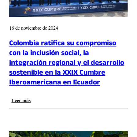
D
a
d
a
p
a
V
a
d
i
r
e
n
16 de noviembre de 2024
a
s
c
e
d
i
Colombia ratifica su compromiso
s
e
a
t
con la inclusión social, la
l
p
u
G
integración regional y el desarrollo
u
d
o
e
i
sostenible en la XXIX Cumbre
b
s
a
i
Iberoamericana en Ecuador
t
r
e
a
l
r
p
o
Leer más
:
n
o
s
C
o
r
n
o
p
l
u
l
a
a
e
o
r
e
v
m
a
x
o