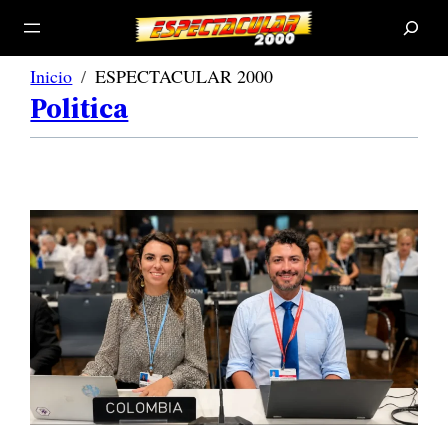
B
u
s
c
a
r
Inicio
ESPECTACULAR 2000
Politica