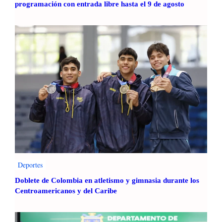
t
ó
programación con entrada libre hasta el 9 de agosto
e
n
d
y
e
p
N
e
i
r
ñ
m
e
a
z
n
!
e
n
i
c
n
i
v
a
i
e
t
Deportes
s
a
c
Doblete de Colombia en atletismo y gimnasia durante los
a
o
Centroamericanos y del Caribe
n
l
i
a
ñ