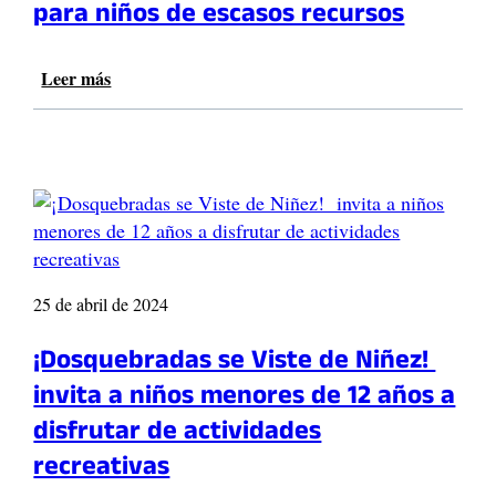
para niños de escasos recursos
Leer más
:
G
e
s
t
o
r
a
S
o
25 de abril de 2024
c
i
¡Dosquebradas se Viste de Niñez!
a
invita a niños menores de 12 años a
l
d
disfrutar de actividades
e
recreativas
P
e