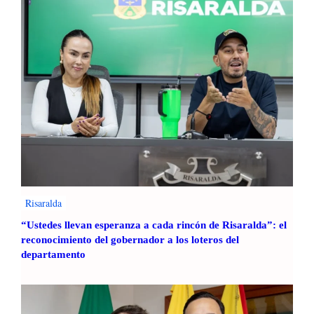
r
o
a
s
t
m
r
e
a
n
v
o
é
r
s
e
d
s
e
d
a
e
c
1
t
2
i
Risaralda
a
v
ñ
“Ustedes llevan esperanza a cada rincón de Risaralda”: el
i
reconocimiento del gobernador a los loteros del
o
d
departamento
s
a
a
d
d
e
i
s