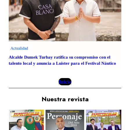
d
e
e
c
e
r
s
e
c
a
a
t
s
i
o
Actualidad
v
s
a
Alcalde Dumek Turbay ratifica su compromiso con el
r
s
talento local y anuncia a Luister para el Festival Náutico
e
c
u
Inicio
r
s
Nuestra revista
o
s