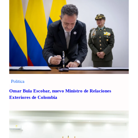
p
e
s
i
n
o
s
P
e
r
e
i
Politica
r
Omar Bula Escobar, nuevo Ministro de Relaciones
a
Exteriores de Colombia
2
0
2
4