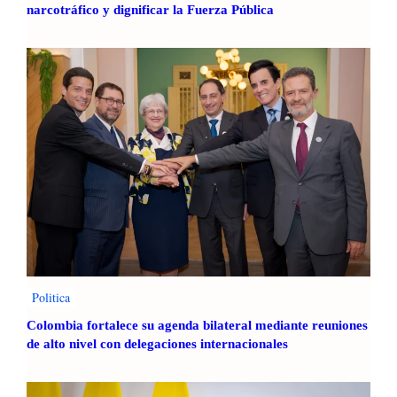
u
narcotráfico y dignificar la Fuerza Pública
r
a
c
i
ó
n
d
e
l
o
s
J
u
e
g
Politica
o
Colombia fortalece su agenda bilateral mediante reuniones
s
de alto nivel con delegaciones internacionales
C
a
m