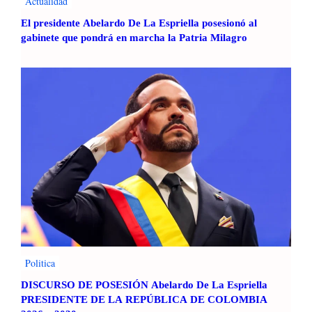
Actualidad
El presidente Abelardo De La Espriella posesionó al
gabinete que pondrá en marcha la Patria Milagro
Politica
DISCURSO DE POSESIÓN Abelardo De La Espriella
PRESIDENTE DE LA REPÚBLICA DE COLOMBIA