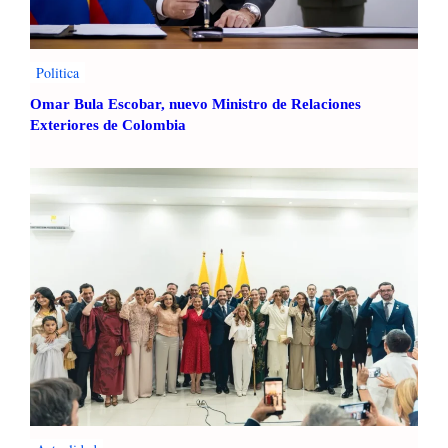
o
o
l
o
m
Politica
b
Omar Bula Escobar, nuevo Ministro de Relaciones
i
Exteriores de Colombia
a
n
o