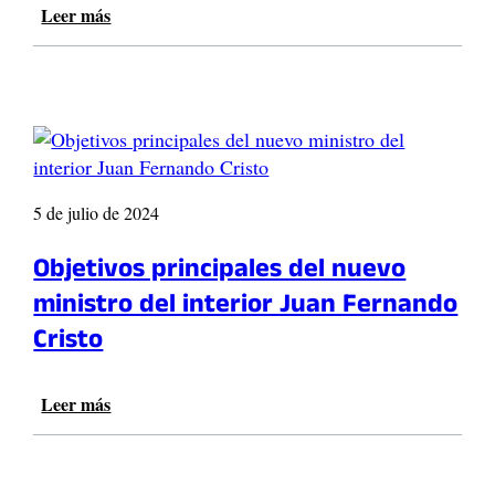
Leer más
:
E
l
M
i
n
i
s
t
5 de julio de 2024
r
o
Objetivos principales del nuevo
d
ministro del interior Juan Fernando
e
l
Cristo
I
n
t
Leer más
:
e
O
r
b
i
j