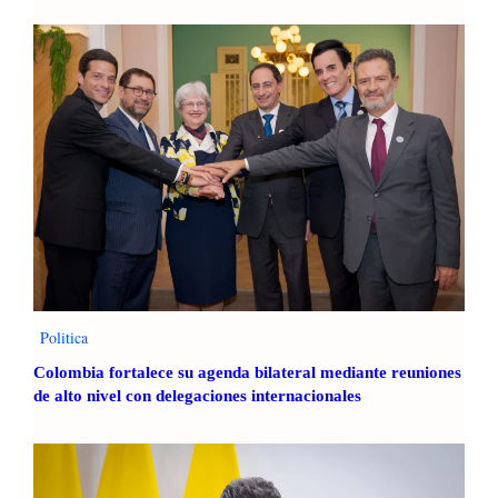
l
i
a
A
f
e
c
t
a
d
a
p
o
r
Politica
P
Colombia fortalece su agenda bilateral mediante reuniones
é
de alto nivel con delegaciones internacionales
r
d
i
d