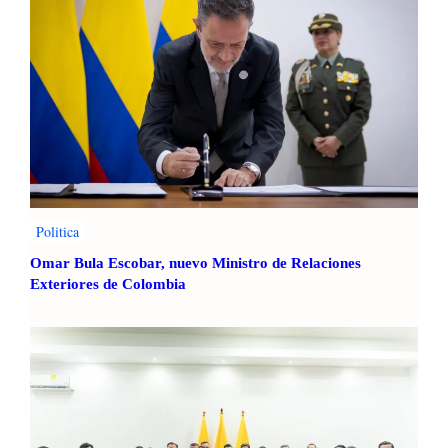
a
d
e
V
i
v
i
e
n
d
a
Politica
Omar Bula Escobar, nuevo Ministro de Relaciones
Exteriores de Colombia