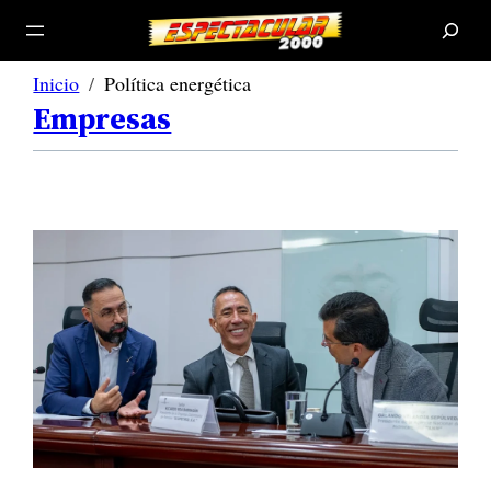
B
u
s
c
a
r
Inicio
Política energética
Empresas