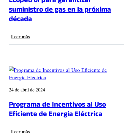
Ecopetrol para garantizar
l
e
suministro de gas en la próxima
r
década
a
l
a
Leer más
:
t
E
r
s
a
t
n
a
s
e
i
s
c
l
i
a
24 de abril de 2024
ó
h
n
o
Programa de Incentivos al Uso
e
j
n
Eficiente de Energía Eléctrica
a
e
d
r
e
g
Leer más
: