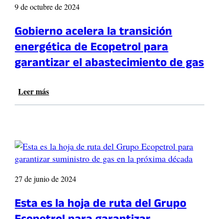
9 de octubre de 2024
Gobierno acelera la transición
energética de Ecopetrol para
garantizar el abastecimiento de gas
Leer más
:
G
o
b
i
e
r
n
o
27 de junio de 2024
a
c
Esta es la hoja de ruta del Grupo
e