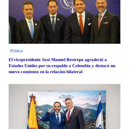
e
s
a
a
c
g
i
i
ó
r
n
a
C
r
o
e
Politica
m
g
e
i
El vicepresidente José Manuel Restrepo agradeció a
r
o
Estados Unidos por su respaldo a Colombia y destacó un
c
nuevo comienzo en la relación bilateral
n
i
a
a
l
l
d
e
C
l
a
r