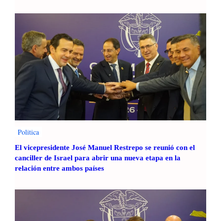
t
o
a
g
c
r
a
e
e
s
n
o
e
2
l
0
e
2
v
4
e
c
n
o
Politica
t
n
o
El vicepresidente José Manuel Restrepo se reunió con el
a
d
canciller de Israel para abrir una nueva etapa en la
m
e
relación entre ambos países
b
A
i
l
c
i
i
n
o