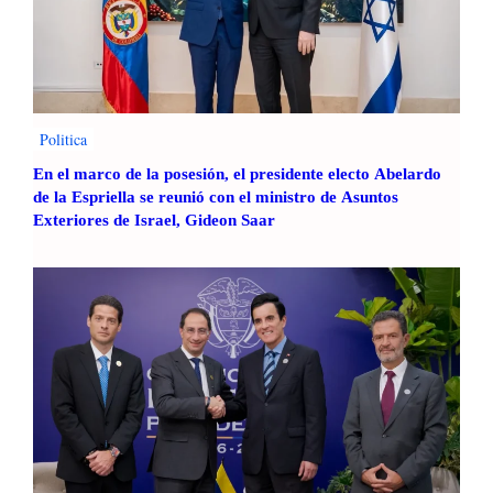
o
c
o
n
s
u
Politica
e
En el marco de la posesión, el presidente electo Abelardo
x
de la Espriella se reunió con el ministro de Asuntos
c
Exteriores de Israel, Gideon Saar
e
p
c
i
o
n
a
l
c
a
f