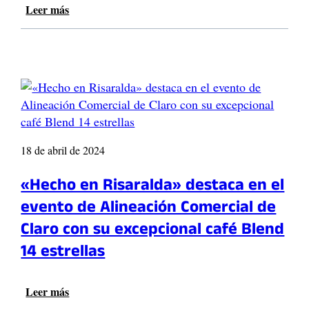
Leer más
:
D
o
s
q
u
e
b
r
a
18 de abril de 2024
d
a
«Hecho en Risaralda» destaca en el
s
evento de Alineación Comercial de
s
e
Claro con su excepcional café Blend
p
14 estrellas
r
e
p
Leer más
:
a
«