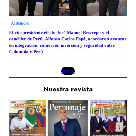
é
B
l
e
Actualidad
n
El vicepresidente electo José Manuel Restrepo y el
d
canciller de Perú, Alfonso Carlos Espá, acordaron avanzar
1
en integración, comercio, inversión y seguridad entre
4
Colombia y Perú
e
s
t
Inicio
r
e
Nuestra revista
l
l
a
s