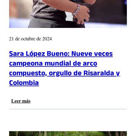
n
o
m
R
á
i
s
c
d
o
e
21 de octubre de 2024
y
2
P
0
Sara López Bueno: Nueve veces
e
0
r
e
campeona mundial de arco
e
m
compuesto, orgullo de Risaralda y
i
p
r
Colombia
r
a
e
l
n
i
Leer más
:
d
d
S
e
e
a
d
r
r
o
a
a
r
n
L
a