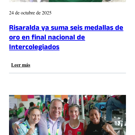
24 de octubre de 2025
Risaralda ya suma seis medallas de
oro en final nacional de
Intercolegiados
Leer más
:
R
i
s
a
r
a
l
d
a
y