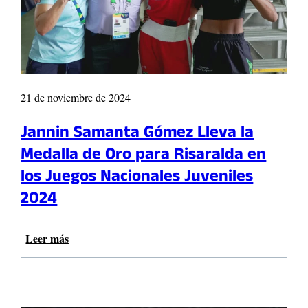
a
s
u
m
a
s
e
21 de noviembre de 2024
i
s
Jannin Samanta Gómez Lleva la
m
Medalla de Oro para Risaralda en
e
d
los Juegos Nacionales Juveniles
a
2024
l
l
a
Leer más
:
s
J
d
a
e
n
o
n
r