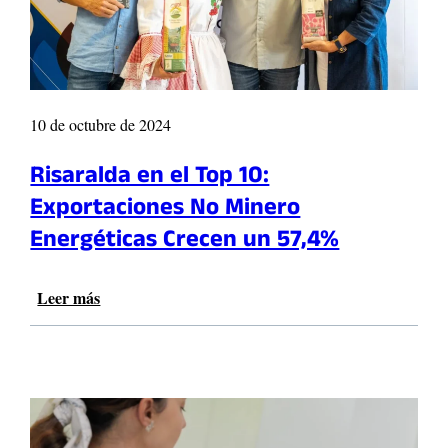
s
p
a
o
r
r
r
t
o
a
10 de octubre de 2024
l
n
l
t
Risaralda en el Top 10:
o
e
e
s
Exportaciones No Minero
m
d
Energéticas Crecen un 57,4%
p
e
r
C
e
o
Leer más
:
s
l
R
a
o
i
r
m
s
i
b
a
a
i
r
l
a
a
e