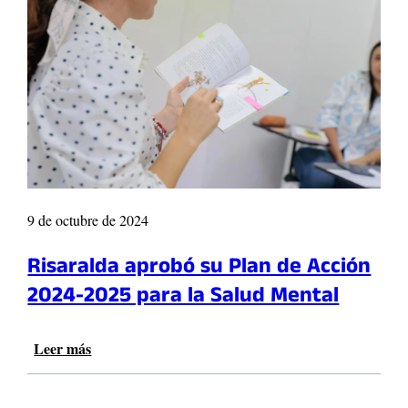
l
n
d
R
a
i
e
s
n
a
e
r
l
a
T
l
o
d
p
a
1
:
9 de octubre de 2024
0
L
:
a
Risaralda aprobó su Plan de Acción
E
G
x
o
2024-2025 para la Salud Mental
p
b
o
e
r
Leer más
:
r
t
R
n
a
i
a
c
s