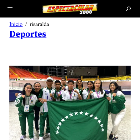
B
u
s
c
a
r
Inicio
risaralda
Deportes