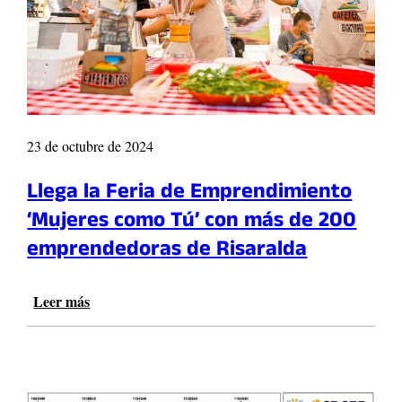
0
e
e
2
n
a
5
t
l
r
a
o
C
d
a
e
m
23 de octubre de 2024
C
p
i
a
Llega la Feria de Emprendimiento
e
ñ
n
a
‘Mujeres como Tú’ con más de 200
c
S
emprendedoras de Risaralda
i
o
a
l
e
i
Leer más
:
n
d
L
B
a
l
i
r
e
o
i
g
d
a
a