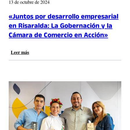
o
13 de octubre de 2024
n
m
t
u
«Juntos por desarrollo empresarial
r
n
e
en Risaralda: La Gobernación y la
a
l
Cámara de Comercio en Acción»
l
a
e
s
s
m
Leer más
:
e
«
g
J
a
u
o
n
b
t
r
o
a
s
s
p
m
o
á
r
s
d
i
e
m