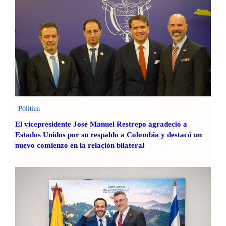
6
,
2
3
M
i
l
l
o
Politica
n
e
El vicepresidente José Manuel Restrepo agradeció a
s
Estados Unidos por su respaldo a Colombia y destacó un
d
nuevo comienzo en la relación bilateral
e
c
o
n
e
x
i