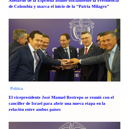
Abelardo de la Espriella asume oficialmente la Presidencia
m
de Colombia y marca el inicio de la “Patria Milagro”
e
r
t
r
i
m
e
s
t
r
e
d
e
Politica
2
0
El vicepresidente José Manuel Restrepo se reunió con el
2
canciller de Israel para abrir una nueva etapa en la
4
relación entre ambos países
c
o
n