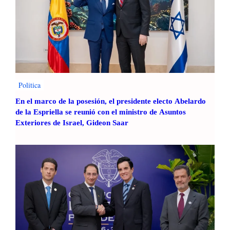
o
n
e
s
a
t
e
l
Politica
e
En el marco de la posesión, el presidente electo Abelardo
v
de la Espriella se reunió con el ministro de Asuntos
i
Exteriores de Israel, Gideon Saar
s
i
ó
n