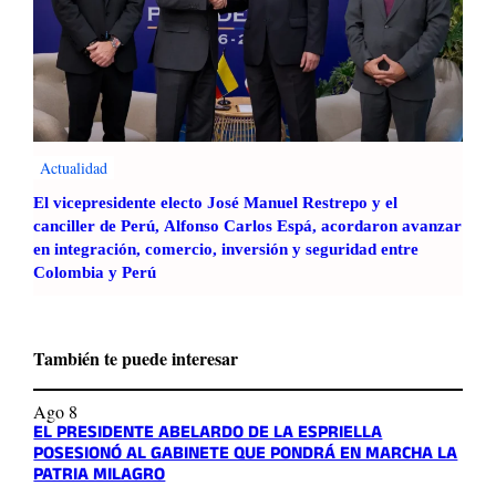
Actualidad
El vicepresidente electo José Manuel Restrepo y el
canciller de Perú, Alfonso Carlos Espá, acordaron avanzar
en integración, comercio, inversión y seguridad entre
Colombia y Perú
También te puede interesar
Ago 8
EL PRESIDENTE ABELARDO DE LA ESPRIELLA
POSESIONÓ AL GABINETE QUE PONDRÁ EN MARCHA LA
PATRIA MILAGRO