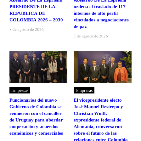
Abelardo De La Espriella
Abelardo De La Espriella
PRESIDENTE DE LA
ordena el traslado de 117
REPÚBLICA DE
internos de alto perfil
COLOMBIA 2026 – 2030
vinculados a negociaciones
de paz
8 de agosto de 2026
7 de agosto de 2026
Empresas
Empresas
Funcionarios del nuevo
El vicepresidente electo
Gobierno de Colombia se
José Manuel Restrepo y
reunieron con el canciller
Christian Wulff,
de Uruguay para abordar
expresidente federal de
cooperación y acuerdos
Alemania, conversaron
económicos y comerciales
sobre el futuro de las
relaciones entre Colombia