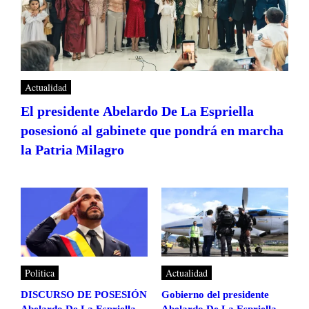
Actualidad
El presidente Abelardo De La Espriella
posesionó al gabinete que pondrá en marcha
la Patria Milagro
Politica
Actualidad
DISCURSO DE POSESIÓN
Gobierno del presidente