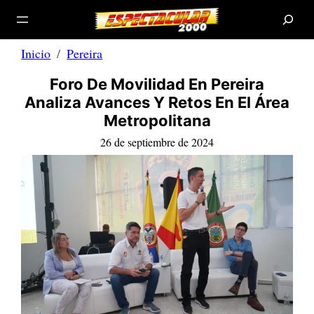
B
Saltar
u
s
al
c
a
contenido
r
Inicio
Pereira
Foro De Movilidad En Pereira
Analiza Avances Y Retos En El Área
Metropolitana
26 de septiembre de 2024