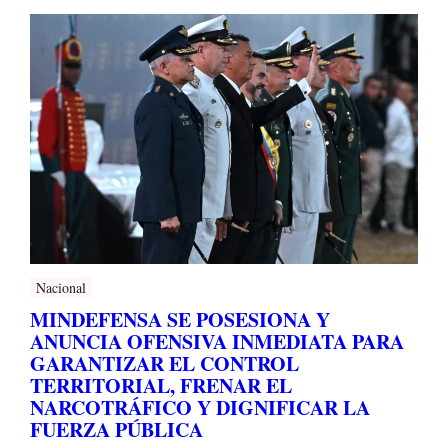
Nacional
MINDEFENSA SE POSESIONA Y
ANUNCIA OFENSIVA INMEDIATA PARA
GARANTIZAR EL CONTROL
TERRITORIAL, FRENAR EL
NARCOTRÁFICO Y DIGNIFICAR LA
FUERZA PÚBLICA