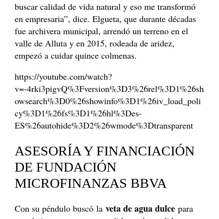
buscar calidad de vida natural y eso me transformó
en empresaria”, dice. Elgueta, que durante décadas
fue archivera municipal, arrendó un terreno en el
valle de Alluta y en 2015, rodeada de aridez,
empezó a cuidar quince colmenas.
https://youtube.com/watch?
v=-4rki3pigvQ%3Fversion%3D3%26rel%3D1%26sh
owsearch%3D0%26showinfo%3D1%26iv_load_poli
cy%3D1%26fs%3D1%26hl%3Des-
ES%26autohide%3D2%26wmode%3Dtransparent
ASESORÍA Y FINANCIACIÓN
DE FUNDACIÓN
MICROFINANZAS BBVA
veta de agua dulce
Con su péndulo buscó la
para