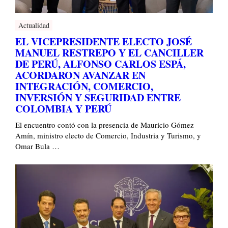
Actualidad
EL VICEPRESIDENTE ELECTO JOSÉ
MANUEL RESTREPO Y EL CANCILLER
DE PERÚ, ALFONSO CARLOS ESPÁ,
ACORDARON AVANZAR EN
INTEGRACIÓN, COMERCIO,
INVERSIÓN Y SEGURIDAD ENTRE
COLOMBIA Y PERÚ
El encuentro contó con la presencia de Mauricio Gómez
Amín, ministro electo de Comercio, Industria y Turismo, y
Omar Bula …