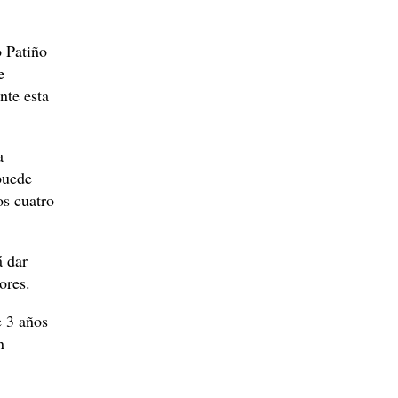
 Patiño
e
nte esta
a
puede
os cuatro
á dar
ores.
e 3 años
n