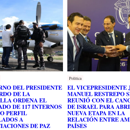
Politica
RNO DEL PRESIDENTE
EL VICEPRESIDENTE 
RDO DE LA
MANUEL RESTREPO S
ELLA ORDENA EL
REUNIÓ CON EL CAN
ADO DE 117 INTERNOS
DE ISRAEL PARA ABR
O PERFIL
NUEVA ETAPA EN LA
LADOS A
RELACIÓN ENTRE A
IACIONES DE PAZ
PAÍSES