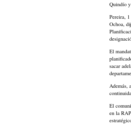
Quindío y
Pereira, 
Ochoa, dij
Planifica
designaci
El mandat
planificad
sacar adel
departamen
Además, a
continuida
El comuni
en la RAP 
estratégic