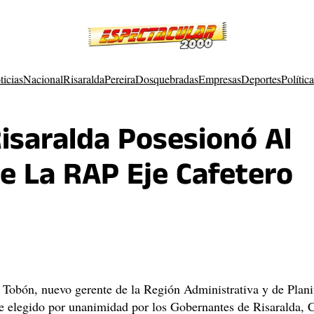
ticias
Nacional
Risaralda
Pereira
Dosquebradas
Empresas
Deportes
Política
isaralda Posesionó Al
e La RAP Eje Cafetero
Tobón, nuevo gerente de la Región Administrativa y de Plani
e elegido por unanimidad por los Gobernantes de Risaralda, C