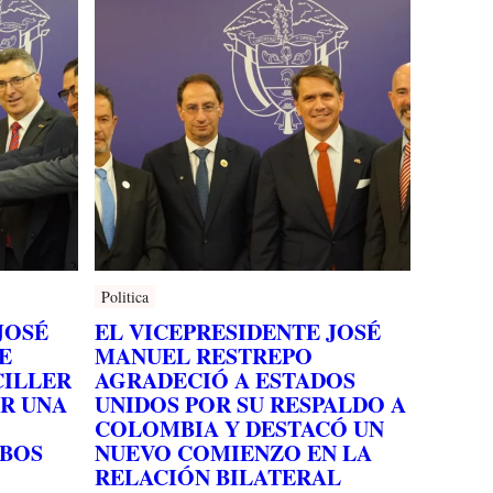
Politica
JOSÉ
EL VICEPRESIDENTE JOSÉ
E
MANUEL RESTREPO
CILLER
AGRADECIÓ A ESTADOS
IR UNA
UNIDOS POR SU RESPALDO A
COLOMBIA Y DESTACÓ UN
MBOS
NUEVO COMIENZO EN LA
RELACIÓN BILATERAL