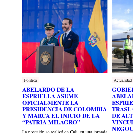
Politica
Actualidad
ABELARDO DE LA
GOBIE
ESPRIELLA ASUME
ABELA
OFICIALMENTE LA
ESPRI
PRESIDENCIA DE COLOMBIA
TRASL
Y MARCA EL INICIO DE LA
DE ALT
“PATRIA MILAGRO”
VINCU
NEGOC
La posesión se realizó en Cali, en una jornada