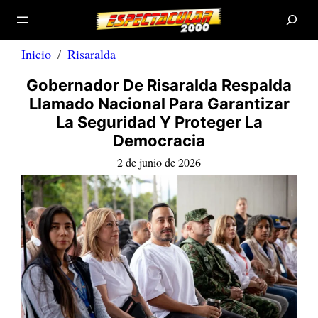
B
Saltar
u
s
al
c
a
contenido
r
Inicio
Risaralda
Gobernador De Risaralda Respalda
Llamado Nacional Para Garantizar
La Seguridad Y Proteger La
Democracia
2 de junio de 2026