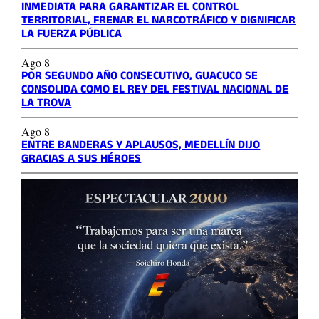
INMEDIATA PARA GARANTIZAR EL CONTROL
TERRITORIAL, FRENAR EL NARCOTRÁFICO Y DIGNIFICAR
LA FUERZA PÚBLICA
Ago 8
POR SEGUNDO AÑO CONSECUTIVO, GUACUCO SE
CONSOLIDA COMO EL REY DEL FESTIVAL NACIONAL DE
LA TROVA
Ago 8
ENTRE BANDERAS Y APLAUSOS, MEDELLÍN DIJO
GRACIAS A SUS HÉROES