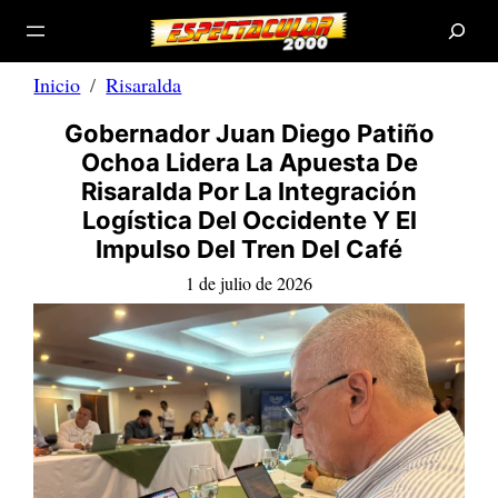
B
Saltar
u
s
al
c
a
contenido
r
Inicio
Risaralda
Gobernador Juan Diego Patiño
Ochoa Lidera La Apuesta De
Risaralda Por La Integración
Logística Del Occidente Y El
Impulso Del Tren Del Café
1 de julio de 2026