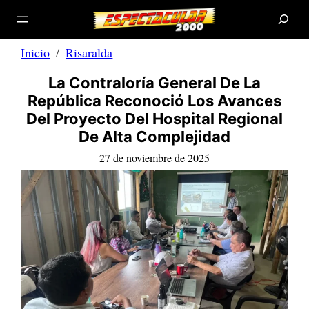
B
Saltar
u
s
al
c
a
contenido
r
Inicio
Risaralda
La Contraloría General De La
República Reconoció Los Avances
Del Proyecto Del Hospital Regional
De Alta Complejidad
27 de noviembre de 2025