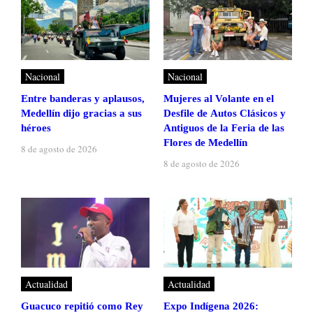
Nacional
Nacional
Entre banderas y aplausos,
Mujeres al Volante en el
Medellín dijo gracias a sus
Desfile de Autos Clásicos y
héroes
Antiguos de la Feria de las
Flores de Medellín
8 de agosto de 2026
8 de agosto de 2026
Actualidad
Actualidad
Guacuco repitió como Rey
Expo Indígena 2026: