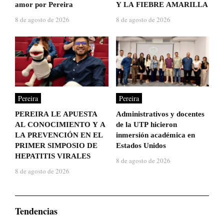
amor por Pereira
Y LA FIEBRE AMARILLA
8 de agosto de 2026
8 de agosto de 2026
Pereira
Pereira
PEREIRA LE APUESTA
Administrativos y docentes
AL CONOCIMIENTO Y A
de la UTP hicieron
LA PREVENCIÓN EN EL
inmersión académica en
PRIMER SIMPOSIO DE
Estados Unidos
HEPATITIS VIRALES
8 de agosto de 2026
8 de agosto de 2026
Tendencias