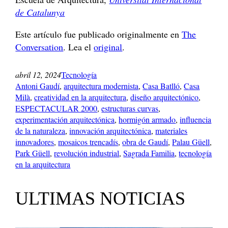
de Catalunya
Este artículo fue publicado originalmente en
The
Conversation
. Lea el
original
.
abril 12, 2024
Tecnología
Antoni Gaudí
, 
arquitectura modernista
, 
Casa Batlló
, 
Casa
Milà
, 
creatividad en la arquitectura
, 
diseño arquitectónico
, 
ESPECTACULAR 2000
, 
estructuras curvas
, 
experimentación arquitectónica
, 
hormigón armado
, 
influencia
de la naturaleza
, 
innovación arquitectónica
, 
materiales
innovadores
, 
mosaicos trencadís
, 
obra de Gaudí
, 
Palau Güell
, 
Park Güell
, 
revolución industrial
, 
Sagrada Familia
, 
tecnología
en la arquitectura
ULTIMAS NOTICIAS