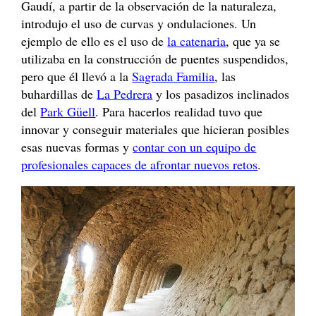
Gaudí, a partir de la observación de la naturaleza,
introdujo el uso de curvas y ondulaciones. Un
ejemplo de ello es el uso de
la catenaria
, que ya se
utilizaba en la construcción de puentes suspendidos,
pero que él llevó a la
Sagrada Familia
, las
buhardillas de
La Pedrera
y los pasadizos inclinados
del
Park Güell
. Para hacerlos realidad tuvo que
innovar y conseguir materiales que hicieran posibles
esas nuevas formas y
contar con un equipo de
profesionales capaces de afrontar nuevos retos
.