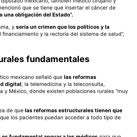
el diputado mexicano, también médico cirujano y
mencionó que se tiene que insertar el cáncer de
s una obligación del Estado”.
ama, y
sería un crimen que los políticos y la
 financiamiento y la rectoría del sistema de salud”,
urales fundamentales
lítico mexicano señaló que
las reformas
d digital
, la telemedicina y la teleconsulta,
a y México, donde existen poblaciones rurales “muy
dea de que
las reformas estructurales tienen que
que los pacientes puedan acceder a todo tipo de
n
es fundamental apoyar a los médicos
para que