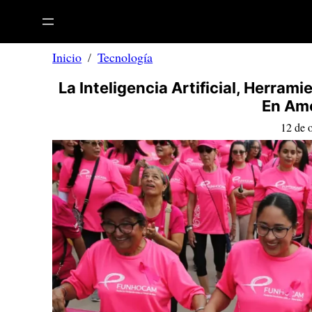
Saltar
al
contenido
Inicio
Tecnología
La Inteligencia Artificial, Herra
En Amé
12 de 