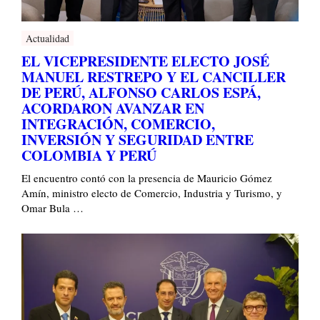
Actualidad
EL VICEPRESIDENTE ELECTO JOSÉ
MANUEL RESTREPO Y EL CANCILLER
DE PERÚ, ALFONSO CARLOS ESPÁ,
ACORDARON AVANZAR EN
INTEGRACIÓN, COMERCIO,
INVERSIÓN Y SEGURIDAD ENTRE
COLOMBIA Y PERÚ
El encuentro contó con la presencia de Mauricio Gómez
Amín, ministro electo de Comercio, Industria y Turismo, y
Omar Bula …