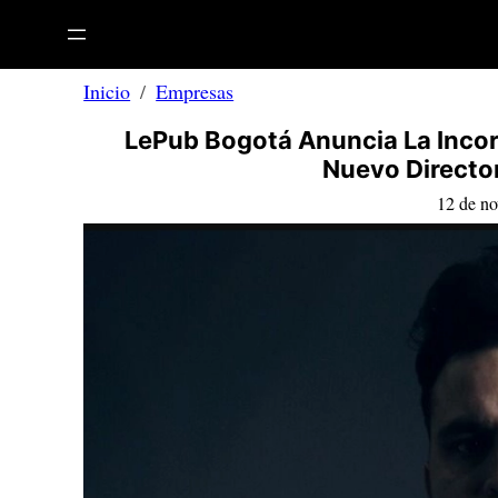
Saltar
al
contenido
Inicio
Empresas
LePub Bogotá Anuncia La Inco
Nuevo Director
12 de n