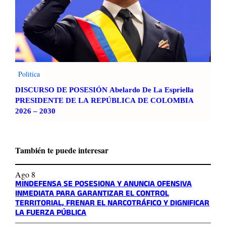
Politica
DISCURSO DE POSESIÓN Abelardo De La Espriella
PRESIDENTE DE LA REPÚBLICA DE COLOMBIA
2026 – 2030
También te puede interesar
Ago 8
MINDEFENSA SE POSESIONA Y ANUNCIA OFENSIVA
INMEDIATA PARA GARANTIZAR EL CONTROL
TERRITORIAL, FRENAR EL NARCOTRÁFICO Y DIGNIFICAR
LA FUERZA PÚBLICA