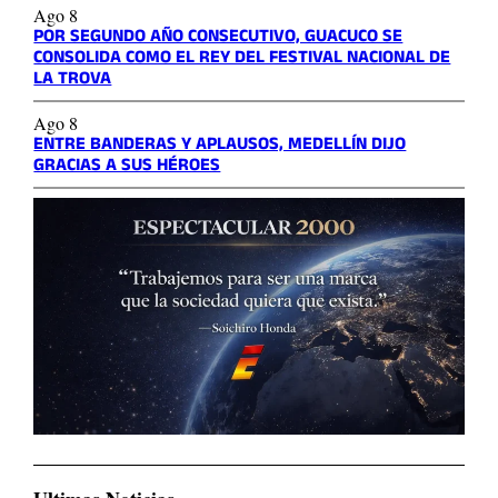
Ago 8
POR SEGUNDO AÑO CONSECUTIVO, GUACUCO SE
CONSOLIDA COMO EL REY DEL FESTIVAL NACIONAL DE
LA TROVA
Ago 8
ENTRE BANDERAS Y APLAUSOS, MEDELLÍN DIJO
GRACIAS A SUS HÉROES