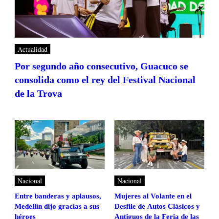
Actualidad
Por segundo año consecutivo, Guacuco se
consolida como el rey del Festival Nacional
de la Trova
Nacional
Nacional
Entre banderas y aplausos,
Mujeres al Volante en el
Medellín dijo gracias a sus
Desfile de Autos Clásicos y
héroes
Antiguos de la Feria de las