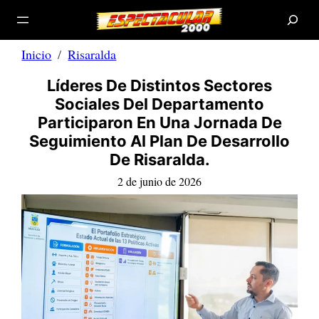
B
Saltar
u
s
al
c
a
contenido
r
Inicio
Risaralda
Líderes De Distintos Sectores
Sociales Del Departamento
Participaron En Una Jornada De
Seguimiento Al Plan De Desarrollo
De Risaralda.
2 de junio de 2026