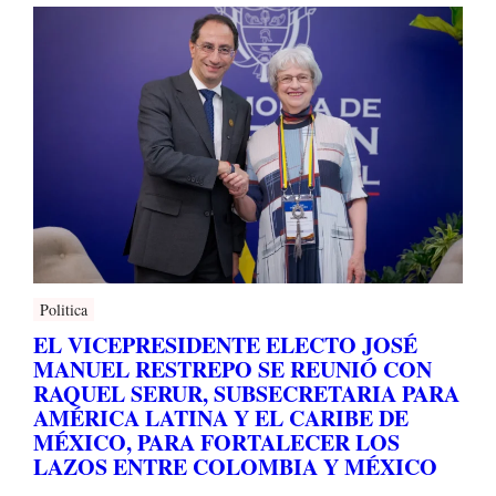
Politica
EL VICEPRESIDENTE ELECTO JOSÉ
MANUEL RESTREPO SE REUNIÓ CON
RAQUEL SERUR, SUBSECRETARIA PARA
AMÉRICA LATINA Y EL CARIBE DE
MÉXICO, PARA FORTALECER LOS
LAZOS ENTRE COLOMBIA Y MÉXICO