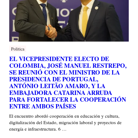
Politica
EL VICEPRESIDENTE ELECTO DE
COLOMBIA, JOSÉ MANUEL RESTREPO,
SE REUNIÓ CON EL MINISTRO DE LA
PRESIDENCIA DE PORTUGAL,
ANTÓNIO LEITÃO AMARO, Y LA
EMBAJADORA CATARINA ARRUDA
PARA FORTALECER LA COOPERACIÓN
ENTRE AMBOS PAÍSES
El encuentro abordó cooperación en educación y cultura,
digitalización del Estado, migración laboral y proyectos de
energía e infraestructura. 6 …