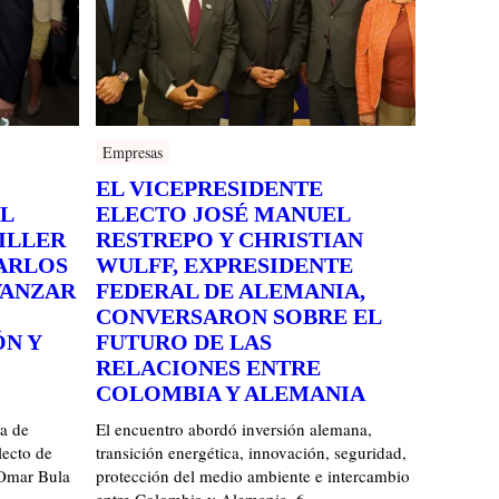
Empresas
EL VICEPRESIDENTE
L
ELECTO JOSÉ MANUEL
ILLER
RESTREPO Y CHRISTIAN
CARLOS
WULFF, EXPRESIDENTE
VANZAR
FEDERAL DE ALEMANIA,
CONVERSARON SOBRE EL
ÓN Y
FUTURO DE LAS
RELACIONES ENTRE
COLOMBIA Y ALEMANIA
ia de
El encuentro abordó inversión alemana,
ecto de
transición energética, innovación, seguridad,
 Omar Bula
protección del medio ambiente e intercambio
entre Colombia y Alemania. 6 …