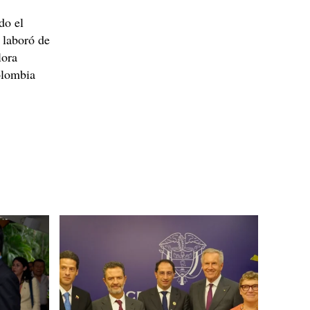
do el
laboró de
lora
olombia