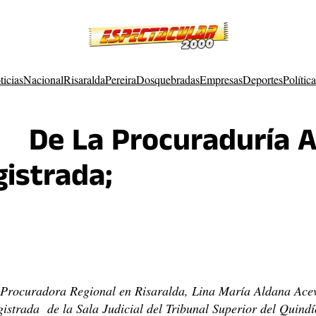
ticias
Nacional
Risaralda
Pereira
Dosquebradas
Empresas
Deportes
Política
, De La Procuraduría 
istrada;
 Procuradora Regional en Risaralda, Lina María Aldana Acev
istrada de la Sala Judicial del Tribunal Superior del Quindí