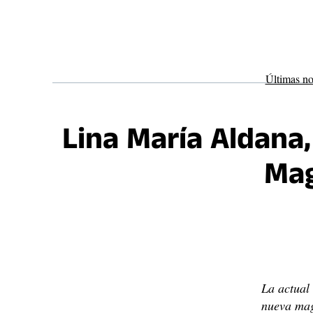
Saltar
al
contenido
Últimas no
Lina María Aldana
Mag
La actual
nueva mag