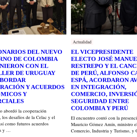
Actualidad
ONARIOS DEL NUEVO
EL VICEPRESIDENTE
RNO DE COLOMBIA
ELECTO JOSÉ MANUE
UNIERON CON EL
RESTREPO Y EL CANC
LLER DE URUGUAY
DE PERÚ, ALFONSO 
ABORDAR
ESPÁ, ACORDARON A
RACIÓN Y ACUERDOS
EN INTEGRACIÓN,
MICOS Y
COMERCIO, INVERSI
CIALES
SEGURIDAD ENTRE
COLOMBIA Y PERÚ
ro abordó la cooperación
, los desafíos de la Celac y el
El encuentro contó con la presenc
así como futuros acuerdos
Mauricio Gómez Amín, ministro el
s y …
Comercio, Industria y Turismo, y
…