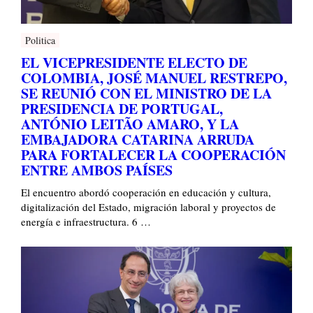
Politica
EL VICEPRESIDENTE ELECTO DE
COLOMBIA, JOSÉ MANUEL RESTREPO,
SE REUNIÓ CON EL MINISTRO DE LA
PRESIDENCIA DE PORTUGAL,
ANTÓNIO LEITÃO AMARO, Y LA
EMBAJADORA CATARINA ARRUDA
PARA FORTALECER LA COOPERACIÓN
ENTRE AMBOS PAÍSES
El encuentro abordó cooperación en educación y cultura,
digitalización del Estado, migración laboral y proyectos de
energía e infraestructura. 6 …