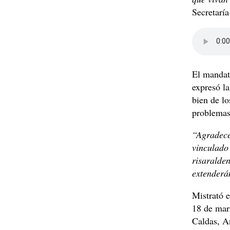
Secretaría
El mandata
expresó la
bien de lo
problemas 
“Agradece
vinculado 
risaralden
extenderá
Mistrató 
18 de mar
Caldas, An