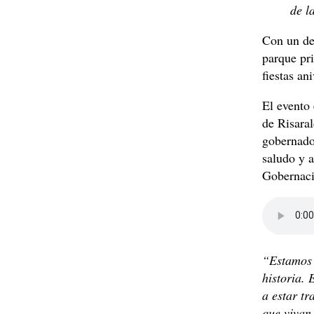
de l
Con un des
parque pri
fiestas an
El evento
de Risara
gobernado
saludo y a
Gobernació
“Estamos 
historia.
a estar t
que vivan 