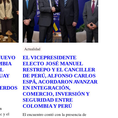
Actualidad
NUEVO
EL VICEPRESIDENTE
MBIA
ELECTO JOSÉ MANUEL
L
RESTREPO Y EL CANCILLER
UAY
DE PERÚ, ALFONSO CARLOS
ESPÁ, ACORDARON AVANZAR
UERDOS
EN INTEGRACIÓN,
COMERCIO, INVERSIÓN Y
SEGURIDAD ENTRE
COLOMBIA Y PERÚ
n
c y el
El encuentro contó con la presencia de