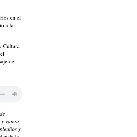
rios en el
io a las
y Cultura
el
saje de
de
o y vamos
mpleaños y
lar de la