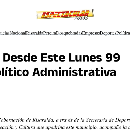
ticias
Nacional
Risaralda
Pereira
Dosquebradas
Empresas
Deportes
Política
a Desde Este Lunes 99
lítico Administrativa
obernación de Risaralda, a través de la Secretaría de Deport
eación y Cultura que apadrina este municipio, acompañó la 