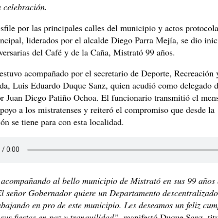
a celebración.
file por las principales calles del municipio y actos protocola
ncipal, liderados por el alcalde Diego Parra Mejía, se dio inic
iversarias del Café y de la Caña, Mistrató 99 años.
 estuvo acompañado por el secretario de Deporte, Recreación 
lda, Luis Eduardo Duque Sanz, quien acudió como delegado d
r Juan Diego Patiño Ochoa. El funcionario transmitió el men
poyo a los mistratenses y reiteró el compromiso que desde la
n se tiene para con esta localidad.
acompañando al bello municipio de Mistrató en sus 99 años 
 El señor Gobernador quiere un Departamento descentralizad
rabajando en pro de este municipio. Les deseamos un feliz cu
sus fiestas en paz y tranquilidad”
, manifestó Duque Sanz, titu