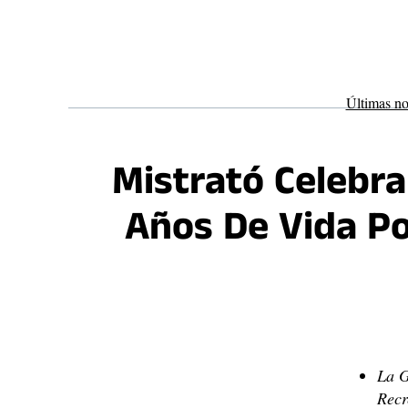
Saltar
al
contenido
Últimas no
Mistrató Celebr
Años De Vida Po
La G
Recr