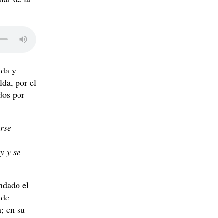
lda y
lda, por el
dos por
rse
s
y y se
ndado el
 de
; en su