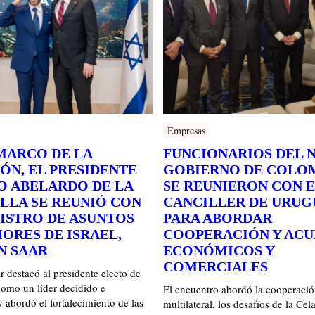
Empresas
 MARCO DE LA
FUNCIONARIOS DEL 
ÓN, EL PRESIDENTE
GOBIERNO DE COLO
O ABELARDO DE LA
SE REUNIERON CON E
ELLA SE REUNIÓ CON
CANCILLER DE URUG
NISTRO DE ASUNTOS
PARA ABORDAR
ORES DE ISRAEL,
COOPERACIÓN Y AC
N SAAR
ECONÓMICOS Y
COMERCIALES
 destacó al presidente electo de
omo un líder decidido e
El encuentro abordó la cooperació
y abordó el fortalecimiento de las
multilateral, los desafíos de la Cela