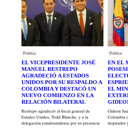
Politica
Politica
EL VICEPRESIDENTE JOSÉ
EN EL
MANUEL RESTREPO
POSESI
AGRADECIÓ A ESTADOS
ELECT
UNIDOS POR SU RESPALDO A
ESPRI
COLOMBIA Y DESTACÓ UN
EL MI
NUEVO COMIENZO EN LA
EXTERI
RELACIÓN BILATERAL
GIDEO
Restrepo agradeció al fiscal general de
Gideon Saar
Estados Unidos, Todd Blanche, y a la
Colombia c
delegación estadounidense por su presencia
inspirador 