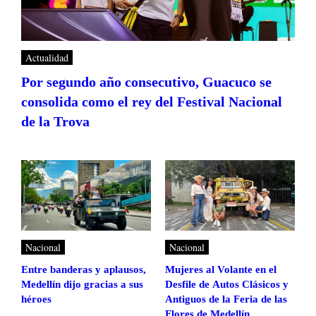
Actualidad
Por segundo año consecutivo, Guacuco se
consolida como el rey del Festival Nacional
de la Trova
Nacional
Nacional
Entre banderas y aplausos,
Mujeres al Volante en el
Medellín dijo gracias a sus
Desfile de Autos Clásicos y
héroes
Antiguos de la Feria de las
Flores de Medellín