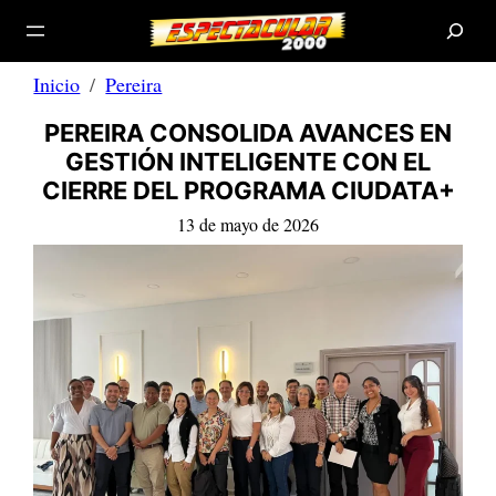
B
Saltar
u
s
al
c
a
contenido
r
Inicio
Pereira
PEREIRA CONSOLIDA AVANCES EN
GESTIÓN INTELIGENTE CON EL
CIERRE DEL PROGRAMA CIUDATA+
13 de mayo de 2026